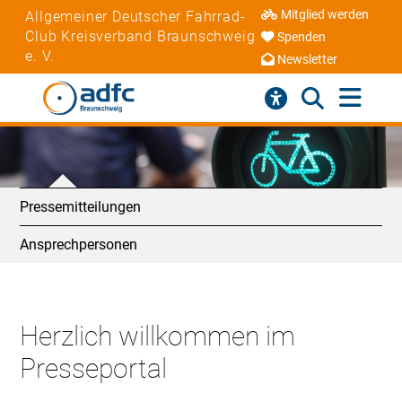
Mitglied werden
Allgemeiner Deutscher Fahrrad-
Club Kreisverband Braunschweig
Spenden
e. V.
Newsletter
Pressemitteilungen
Ansprechpersonen
Herzlich willkommen im
Presseportal