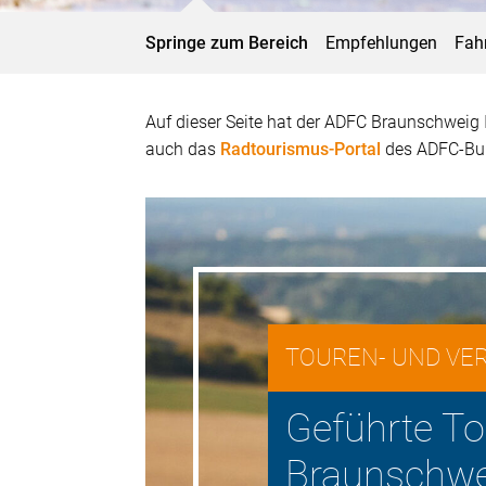
Springe zum Bereich
Empfehlungen
Fah
Auf dieser Seite hat der ADFC Braunschweig
auch das
Radtourismus-Portal
des ADFC-Bun
TOUREN- UND VE
Geführte T
Braunschwe