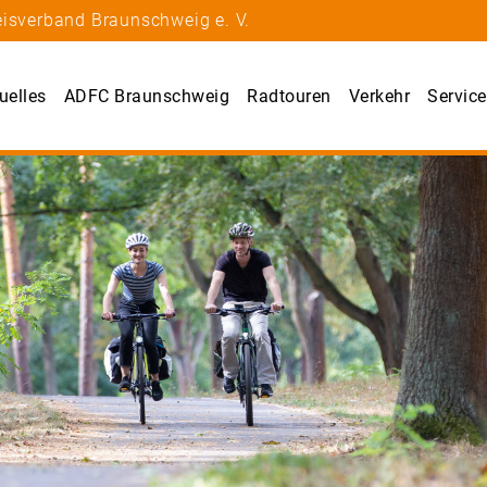
eisverband Braunschweig e. V.
uelles
ADFC Braunschweig
Radtouren
Verkehr
Service