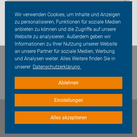
Sei dabei
Wir verwenden Cookies, um Inhalte und Anzeigen
Presse
zu personalisieren, Funktionen für soziale Medien
anbieten zu können und die Zugriffe auf unsere
Login
Website zu analysieren. Außerdem geben wir
Informationen zu Ihrer Nutzung unserer Website
an unsere Partner für soziale Medien, Werbung
und Analysen weiter. Alles Weitere finden Sie in
Bleiben Sie in Kontakt
unserer
Datenschutzerklärung.
Ablehnen
Einstellungen
Impressum
Datenschutz
Cookie-Einstellungen
Alles akzeptieren