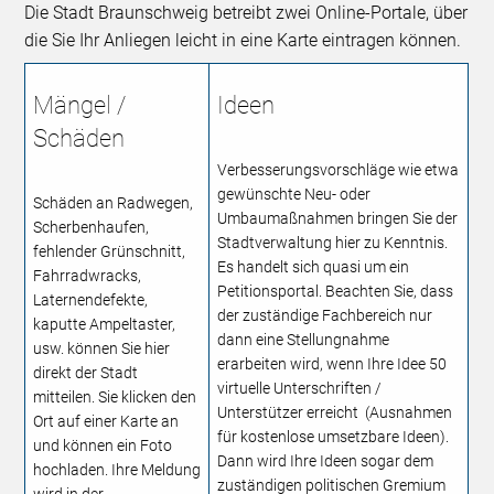
Die Stadt Braunschweig betreibt zwei Online-Portale, über
die Sie Ihr Anliegen leicht in eine Karte eintragen können.
Mängel /
Ideen
Schäden
Verbesserungsvorschläge wie etwa
gewünschte Neu- oder
Schäden an Radwegen,
Umbaumaßnahmen bringen Sie der
Scherbenhaufen,
Stadtverwaltung hier zu Kenntnis.
fehlender Grünschnitt,
Es handelt sich quasi um ein
Fahrradwracks,
Petitionsportal. Beachten Sie, dass
Laternendefekte,
der zuständige Fachbereich nur
kaputte Ampeltaster,
dann eine Stellungnahme
usw. können Sie hier
erarbeiten wird, wenn Ihre Idee 50
direkt der Stadt
virtuelle Unterschriften /
mitteilen. Sie klicken den
Unterstützer erreicht (Ausnahmen
Ort auf einer Karte an
für kostenlose umsetzbare Ideen).
und können ein Foto
Dann wird Ihre Ideen sogar dem
hochladen. Ihre Meldung
zuständigen politischen Gremium
wird in der