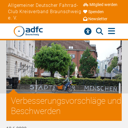
Mitglied werden
Allgemeiner Deutscher Fahrrad-
Club Kreisverband Braunschweig
Spenden
e. V.
Newsletter
Verbesserungsvorschläge und
Beschwerden