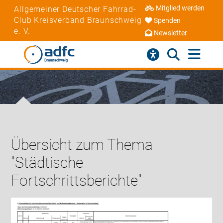
Mitglied werden
Allgemeiner Deutscher Fahrrad-
Club Kreisverband Braunschweig
Spenden
e. V.
Newsletter
Übersicht zum Thema
"Städtische
Fortschrittsberichte"